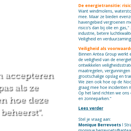
De energietransitie: risi
Want windmolens, waterstof
mee. Maar ze bieden evenz
havengebied vergroenen m
risico’s dan bij olie en gas
industrie, betere luchtkwali
Veiligheid en verduurzamin
Veiligheid als voorwaar
Binnen Antea Group werkt e
de veiligheid van de energiet
ontwikkelen veiligheidsstra
maatregelen, vergunningen 
 accepteren
grootschalige opslag en tr
We zien ook hoe op de Noor
pas als ze
graag mee hoe incidenten 
Op het land richten we ons
en hoe deze
en zonneparken."
Lees verder
beheerst".
Stel je vraag aan:
Monique Berrevoets
l
Str
monique.berrevoets@antea