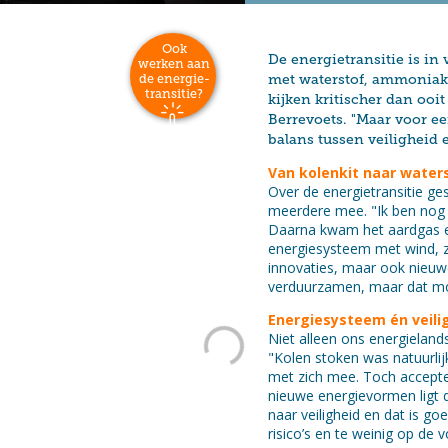
Ook
De energietransitie is in
werken aan
de energie-
met waterstof, ammoniak
transitie?
kijken kritischer dan ooit
Berrevoets. "Maar voor ee
balans tussen veiligheid 
Van kolenkit naar wate
Over de energietransitie g
meerdere mee. "Ik ben nog 
Daarna kwam het aardgas 
energiesysteem met wind, z
innovaties, maar ook nieuw
verduurzamen, maar dat moet
Energiesysteem én veil
Niet alleen ons energieland
"Kolen stoken was natuurlijk
met zich mee. Toch accepte
nieuwe energievormen ligt d
naar veiligheid en dat is g
risico’s en te weinig op de 