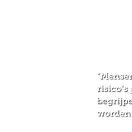
"Mensen
risico’s 
begrijp
worden 