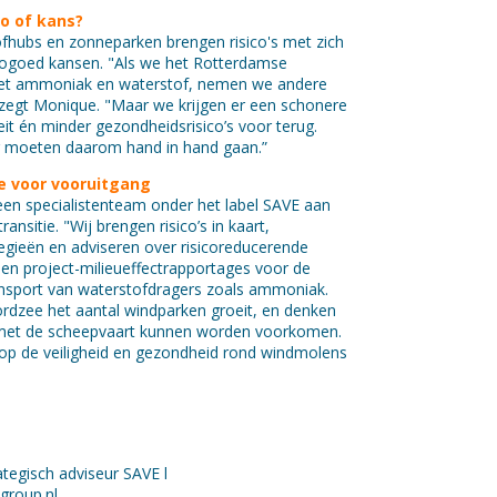
co of kans?
hubs en zonneparken brengen risico's met zich
ogoed kansen. "Als we het
Rotterdamse
et ammoniak en waterstof, nemen we andere
," zegt Monique. "Maar we krijgen er een schonere
teit én minder gezondheidsrisico’s voor terug.
g moeten daarom hand in hand gaan.”
de voor vooruitgang
en specialistenteam onder het label SAVE aan
ransitie. "Wij brengen risico’s in kaart,
tegieën en adviseren over risicoreducerende
en project-milieueffectrapportages voor de
ansport van waterstofdragers zoals ammoniak.
dzee het aantal windparken groeit, en denken
met de scheepvaart kunnen worden voorkomen.
 op de veiligheid en gezondheid rond windmolens
ategisch adviseur SAVE l
group.nl