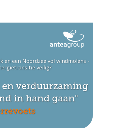
k en een Noordzee vol windmolens -
ergietransitie veilig?
d en verduurzaming
nd in hand gaan"
rrevoets