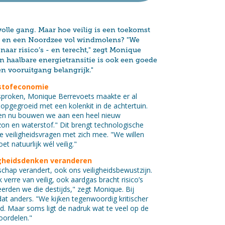
 volle gang. Maar hoe veilig is een toekomst
 en een Noordzee vol windmolens? "We
 naar risico’s - en terecht," zegt Monique
n haalbare energietransitie is ook een goede
en vooruitgang belangrijk."
rstofeconomie
esproken, Monique Berrevoets maakte er al
opgegroeid met een kolenkit in de achtertuin.
en nu bouwen we aan een heel nieuw
on en waterstof." Dit brengt technologische
e veiligheidsvragen met zich mee. "We willen
 natuurlijk wél veilig."
igheidsdenken veranderen
schap verandert, ook ons veiligheidsbewustzijn.
 verre van veilig, ook aardgas bracht risico’s
erden we die destijds," zegt Monique. Bij
at anders. "We kijken tegenwoordig kritischer
oed. Maar soms ligt de nadruk wat te veel op de
voordelen."